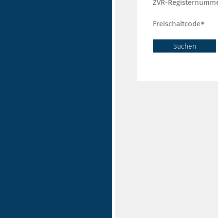
ZVR-Registernumm
Freischaltcode
Suchen